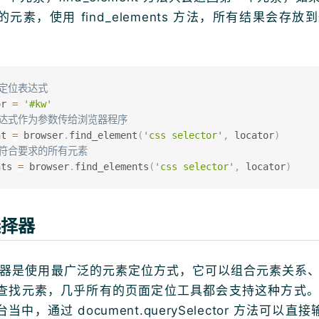
元素，使用 find_elements 方法，所有结果会存
素定位表达式
or 
=
'#kw'
表达式作为参数传给浏览器程序
nt 
=
 browser
.
find_element
(
'css selector'
,
 locator
)
取符合要求的所有元素
nts 
=
 browser
.
find_elements
(
'css selector'
,
 locator
)
选择器
选择器是使用最广泛的元素定位方式，它可以组合元素关系
查找元素，几乎所有的页面定位工具都会支持这种方式
中，通过 document.querySelector 方法可以直接