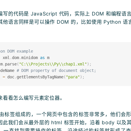
写的代码是 JavaScript 代码，实际上 DOM 和编程
他语言同样是可以操作 DOM 的，比如使用 Python 语
hon DOM example
t
 xml
.
dom
.
minidom 
as
 m

 m
.
parse
(
"C:\\Projects\\Py\\chap1.xml"
)
;
odeName 
# DOM property of document object;
t 
=
 doc
.
getElementsByTagName
(
"para"
)
;
来看看怎么编写元素定位器。
 是由标签组成的，一个网页中包含的标签非常多，他们会
此我们会从最外层的 html 标签开始，沿着 body 以
，一直找到需要操作的标签，沿途经过的标签就形成了