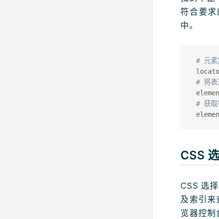
符合要求的
中。
# 元
 locat
# 将
 eleme
# 获
 eleme
CSS 
CSS 
及索引来
览器控制台当