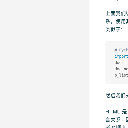
上面我们编
系，使用其
类似于：
# Pyt
impor
 doc 
=
 doc
.
n
 p_lis
然后我们
HTML
套关系，因
嵌套顺序