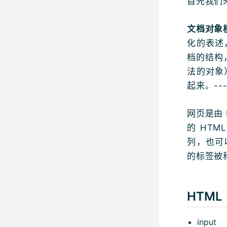
首先我们
文档对象模
化的表述
档的结构
法的对象
起来。--
网页是由 
的 HT
列，也可
的标签被
HTML
input