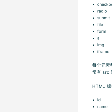
checkb
radio
submit
file
form
a
img
iframe
每个元素都
常有 sr
HTML 
id
name