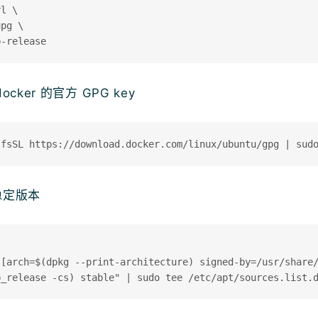
l \

pg \

ocker 的官方 GPG key
稳定版本
 [arch=$(dpkg --print-architecture) signed-by=/usr/share/