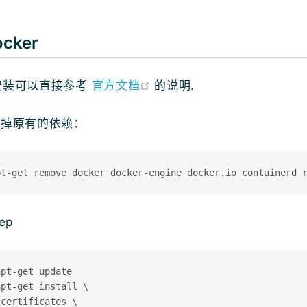
cker
(opens new window)
r 安装可以直接参考
官方文档
的说明.
载掉原有的依赖：
ep
pt-get update

pt-get install \

certificates \
