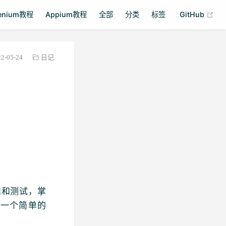
(op
lenium教程
Appium教程
全部
分类
标签
GitHub
22-05-24
日记
维和测试，掌
搭建一个简单的