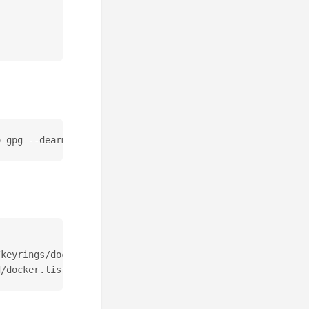
keyrings/docker-archive-keyring.gpg] https://download.do